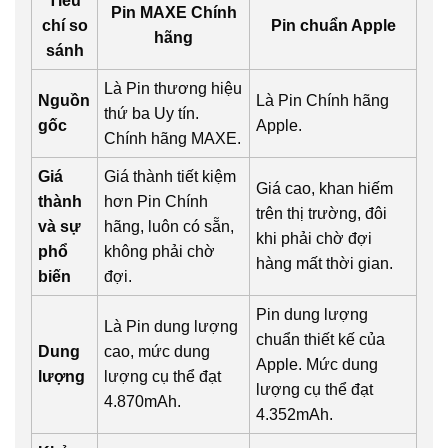
Tiêu
Pin MAXE Chính
chí so
Pin chuẩn Apple
hãng
sánh
Là Pin thương hiệu
Nguồn
Là Pin Chính hãng
thứ ba Uy tín.
gốc
Apple.
Chính hãng MAXE.
Giá
Giá thành tiết kiệm
Giá cao, khan hiếm
thành
hơn Pin Chính
trên thị trường, đôi
và sự
hãng, luôn có sẵn,
khi phải chờ đợi
phổ
không phải chờ
hàng mất thời gian.
biến
đợi.
Pin dung lượng
Là Pin dung lượng
chuẩn thiết kế của
Dung
cao, mức dung
Apple. Mức dung
lượng
lượng cụ thể đạt
lượng cụ thể đạt
4.870mAh.
4.352mAh.